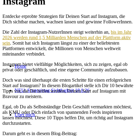
Instagram
Entdecke erprobte Strategien für Deinen Start auf Instagram, die
Dich sichtbar machen, wachsen lassen und gewinne FollowerInnen.
Die Zahl der Instagram-NutzerInnen steigt weiterhin an,
bis im Jahr
2026 werden rund 1,5 Milliarden Menschen auf der Plattform aktiv
sein
. Somit hat sich Instagram längst zu einer der beliebtesten
Plattformen entwickelt, die Millionen von Menschen weltweit
miteinander verbindet.
Instagram bietet vielfältige Möglichkeiten, sich zu zeigen, egal ob
Home
privat oder geschäftlich, und eine eigene Community aufzubauen.
Doch was sind überhaupt die ersten Schritte für einen erfolgreichen
Start auf Instagram? In diesem Blogartikel stelle ich Dir 10 bewährte
NEU: Strategietag Sichtbarkeit 18.8.26
Tipps vor, die Dir helfen werden, Deinen Start auf Instagram mit
Bravour zu meistern.
Egal, ob Du als Selbstständige Dein Geschäft vermarkten möchtest,
als KMU oder Dich einfach von spannenden Feeds inspirieren
Über mich
lassen möchtest. Diese 10 Tipps helfen Dir, um richtig auf Instagram
durchzustarten.
Darum geht es in diesem Blog-Beitrag: