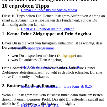
10 erprobten Tipps
Canva Online-Kurs für Social-Media
Diese 10 Tipps helfen Dir, Deinen Instagram-Auftritt von Anfang an
smart aufzubauen. Es ist sozusagen das Fundament, auf das Du
dann stetig aufbauen kannst.
ChatGPT Online-Kurs für Content
1. Kenne Deine Zielgruppe und Dein Angebot
Bevor Du in die Welt von Instagram eintauchst, ist es wichtig, dass
Du genau weißt:
1:1 und Gruppenprogramme
wen
Du ansprechen möchtest (
Zielgruppe
) und
was
Du anbietest (Dein Angebot).
NEU: Strategietag Sichtbarkeit 18.8.26
Dein Content sollte auf die Interessen und Bedürfnisse Deiner
Zielgruppe abgestimmt sein. So geht es deutlich schneller, Dir eine
aktive Community aufzubauen.
2. Business-Profil aufbauen
Sichtbarkeit auf Instagram – Live Kurs ab 8.26
Wenn Du Instagram für Dein Business nutzt, dann starte am besten
direkt mit einem Business-Profil. Das gibt Dir außerdem Zugriff auf
nützliche Funktionen wie die Instagram Insights.
INSTAGRAM VIP TAG