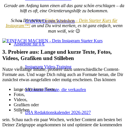
Gerade am Anfang kann einen all das ganz schön erschlagen – da
hilft es oft, eine Orientierungshilfe zu bekommen.
Schau Dir meinen
Einfach machen – Dein Starter Kurs für
CANVA Design Workshop
Instagram™!
an und Du wirst merken, es ist ganz einfach, wenn
man weiß, wie
😉
Angebote für 0 €
3. Probiere aus: Lange und kurze Texte, Fotos,
Videos, Grafiken und Stilleben
Instagram Video-Training
Nutze vielfältige Inhalte, probiere dazu unterschiedliche Content-
Formate aus. Und wage Dich ruhig auch an Formate heran, die Dir
zunächst etwas ausgefallen oder mutig erscheinen. Das können
lange oder kurze Texte,
5 Content-Formate, die verkaufen
Fotos,
Videos,
Grafiken oder
Stilleben
DIA Redaktionskalender 2026-2027
sein. Schau nach ein paar Wochen, welcher Content am besten bei
Deiner Zielgruppe angekommen ist und optimiere die kommenden