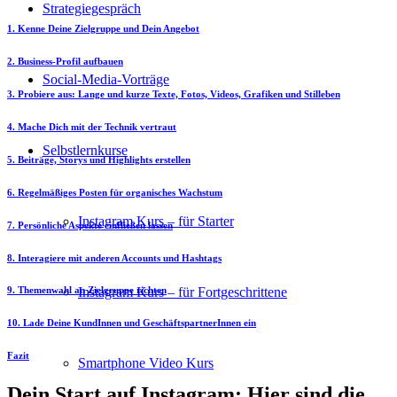
Strategiegespräch
1. Kenne Deine Zielgruppe und Dein Angebot
2. Business-Profil aufbauen
Social-Media-Vorträge
3. Probiere aus: Lange und kurze Texte, Fotos, Videos, Grafiken und Stilleben
4. Mache Dich mit der Technik vertraut
Selbstlernkurse
5. Beiträge, Storys und Highlights erstellen
6. Regelmäßiges Posten für organisches Wachstum
Instagram Kurs – für Starter
7. Persönliche Aspekte einfließen lassen
8. Interagiere mit anderen Accounts und Hashtags
Instagram Kurs – für Fortgeschrittene
9. Themenwahl an Zielgruppe richten
10. Lade Deine KundInnen und GeschäftspartnerInnen ein
Fazit
Smartphone Video Kurs
Dein Start auf Instagram: Hier sind die