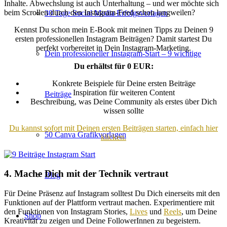
Inhalte. Abwechslung ist auch Unterhaltung – und wer möchte sich
beim Scrollen durch den Instagram-Feed schon langweilen?
30 Tage Social Media Erfolgsvorlagen
Kennst Du schon mein E-Book mit meinen Tipps zu Deinen 9
ersten professionellen Instagram Beiträgen?⁠ Damit startest Du
perfekt vorbereitet in Dein Instagram-Marketing.⁠
Dein professioneller Instagram-Start – 9 wichtige
Du erhältst für 0 EUR:⁠
Konkrete Beispiele für Deine ersten Beiträge⁠
Inspiration für weiteren Content⁠
Beiträge
Beschreibung, was Deine Community als erstes über Dich
wissen sollte⁠
Du kannst sofort mit Deinen ersten Beiträgen starten, einfach hier
50 Canva Grafikvorlagen
klicken.
4. Mache Dich mit der Technik vertraut
Blog
Für Deine Präsenz auf Instagram solltest Du Dich einerseits mit den
Funktionen auf der Plattform vertraut machen. Experimentiere mit
den Funktionen von Instagram Stories,
Lives
und
Reels
, um Deine
Shop
Kreativität zu zeigen und Deine FollowerInnen zu begeistern.